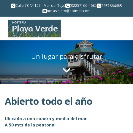
Calle 73 Nº 157 - Mar del Tuyú
(02257) 66-4685
2257664685
norasinieto@hotmail.com
Un lugar para disfrutar
Abierto todo el año
Ubicado a una cuadra y media del mar
A 50 mts de la peatonal.